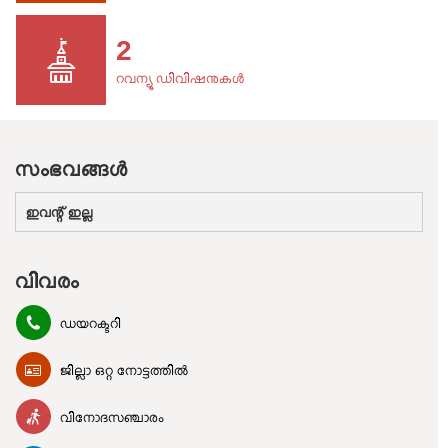
2
റവന്യൂ ഡിവിഷനുകൾ
സംഭവങ്ങള്‍
ഇവന്റ് ഇല്ല
വിവരം
ഡയറക്ടറി
ജില്ലാ ഒറ്റ നോട്ടത്തിൽ
വിനോദസഞ്ചാരം