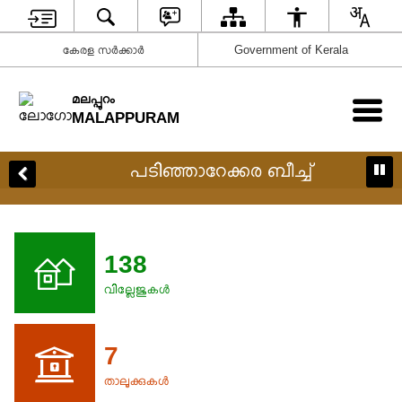
കേരള സര്‍ക്കാര്‍
Government of Kerala
മലപ്പുറം
MALAPPURAM
പടിഞ്ഞാറേക്കര ബീച്ച്
138
വില്ലേജുകൾ
7
താലൂക്കുകൾ