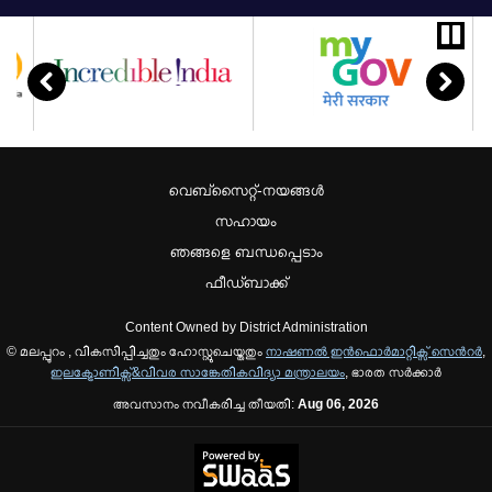
വെബ്സൈറ്റ്-നയങ്ങള്‍
സഹായം
ഞങ്ങളെ ബന്ധപ്പെടാം
ഫീഡ്ബാക്ക്
Content Owned by District Administration
© മലപ്പുറം , വികസിപ്പിച്ചതും ഹോസ്റ്റുചെയ്തതും
നാഷണല്‍ ഇന്‍ഫൊര്‍മാറ്റിക്സ് സെന്‍റര്‍
,
ഇലക്ട്രോണിക്സ്&വിവര സാങ്കേതികവിദ്യാ മന്ത്രാലയം
, ഭാരത സര്‍ക്കാര്‍
അവസാനം നവീകരിച്ച തീയതി:
Aug 06, 2026