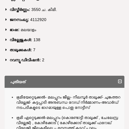
വിസ്തീർണ്ണം:
3550 ച. കിമി.
ജനസംഖ്യ:
4112920
ഭാഷ:
മലയാളം
വില്ലേജുകൾ:
138
താലൂക്കുകൾ:
7
റവന്യൂ ഡിവിഷൻ:
2
പുതിയത്
ഭൂമിയേറ്റെടുക്കല്‍- മലപ്പുറം ജില്ല- നിലമ്പൂര്‍ താലൂക്ക്- ചുങ്കത്തറ
വില്ലേജ്- കുട്ടപ്പാടി അനുബന്ധ റോഡ് നിര്‍മ്മാണം-അവാര്‍ഡ്
നടപടികളുടെ ഭാഗമായുള്ള പൊതു നോട്ടീസ്
ഭൂമി ഏറ്റെടുക്കല്‍-മലപ്പുറം (കൊണ്ടോട്ടി താലൂക്ക് , ചേലേമ്പ്ര
വില്ലേജ്) , കോഴിക്കോട് ( കോഴിക്കോട് താലൂക്ക് ഫറോഖ്
വില്ലേജ്) ജില്ലകളിലെ – മുനമ്പത്ത് കടവ് പാലം