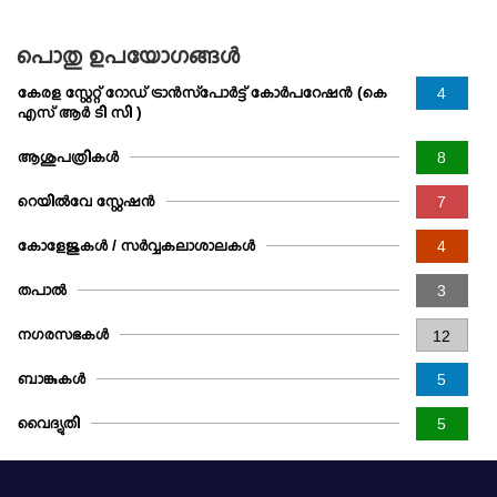
പൊതു ഉപയോഗങ്ങള്‍
കേരള സ്റ്റേറ്റ് റോഡ് ട്രാൻസ്‌പോർട്ട് കോർപറേഷൻ (കെ
4
എസ് ആർ ടി സി )
ആശുപത്രികൾ
8
റെയിൽവേ സ്റ്റേഷൻ
7
കോളേജുകൾ / സർവ്വകലാശാലകൾ
4
തപാല്‍
3
നഗരസഭകള്‍
12
ബാങ്കുകള്‍
5
വൈദ്യുതി
5