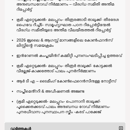
അനുബന്ധറോഡ് നിര്‍മ്മാണം – വിദഗ്ധ സമിതി അന്തിമ
റിപ്പോര്‍‍ട്ട്
ഭൂമി ഏറ്റെടുക്കല്‍- മലപ്പുറം- തിരൂരങ്ങാടി താലൂക്ക്- തീരദേശ
ഹൈവേ റീച്ച്6- സാമൂഹ്യാഘാത പഠന റിപ്പോര്‍ട്ടിന്മേല്‍
വിദഗ്ധ സമിതിയുടെ അന്തിമ വിലയിരുത്തല്‍ റിപ്പോര്‍ട്ട്
2026 ജൂലൈ & ആഗസ്റ്റ് മാസങ്ങളിലെ കോൺഫറൻസ്
ലിസ്റ്റിന്റെ സമയക്രമം
ഇന്‍റേണല്‍ കംപ്ലയിന്‍റ് കമ്മിറ്റി പുനഃസംഘടിപ്പിച്ച ഉത്തരവ്
ഭൂമി ഏറ്റെടുക്കല്‍- മലപ്പുറം- തിരൂര്‍ താലൂക്ക്- കോട്ടക്കല്‍
വില്ലേജ്-കാക്കത്തോട് പാലം പുനര്‍നിര്‍മ്മാണം
ആർ ടി എ – ടൈമിംഗ് കോൺഫെറെൻസിനുള്ള നോട്ടീസ്
സപ്ലിമെൻ്ററി & അഡീഷണൽ അജണ്ട
(ഭൂമി ഏറ്റെടുക്കല്‍- മലപ്പുറം- പൊന്നാനി താലൂക്ക്-
പൂക്കൈതക്കടവ് പാലം അനുബനധ റോഡ് നിര്‍മാണം-
പുനരധിവാസ പുനസ്ഥാപന സ്കീം -കരട് പാക്കേജ്
വാര്‍ത്തകള്‍