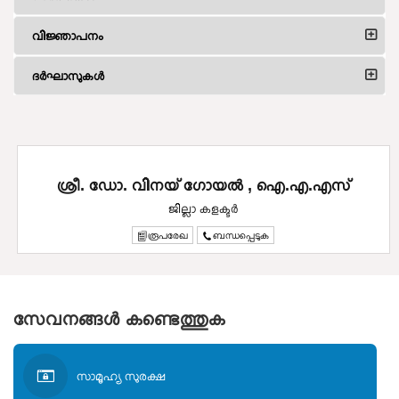
വിജ്ഞാപനം
ദര്‍ഘാസുകള്‍
ശ്രീ. ഡോ. വിനയ് ഗോയൽ , ഐ.എ.എസ്
ജില്ലാ കളക്ടർ
രൂപരേഖ
ബന്ധപ്പെടുക
സേവനങ്ങള്‍ കണ്ടെത്തുക
സാമൂഹ്യ സുരക്ഷ