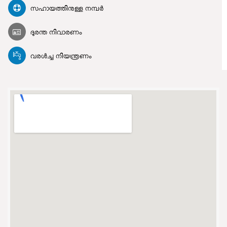
സഹായത്തിനുള്ള നമ്പർ
ദുരന്ത നിവാരണം
വരൾച്ച നിയന്ത്രണം