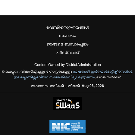
വെബ്സൈറ്റ്-നയങ്ങള്‍
സഹായം
ഞങ്ങളെ ബന്ധപ്പെടാം
ഫീഡ്ബാക്ക്
Content Owned by District Administration
© മലപ്പുറം , വികസിപ്പിച്ചതും ഹോസ്റ്റുചെയ്തതും
നാഷണല്‍ ഇന്‍ഫൊര്‍മാറ്റിക്സ് സെന്‍റര്‍
,
ഇലക്ട്രോണിക്സ്&വിവര സാങ്കേതികവിദ്യാ മന്ത്രാലയം
, ഭാരത സര്‍ക്കാര്‍
അവസാനം നവീകരിച്ച തീയതി:
Aug 06, 2026