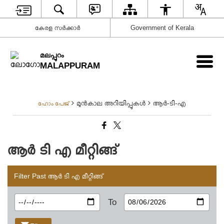
കേരള സര്‍ക്കാര്‍
Government of Kerala
മലപ്പുറം
MALAPPURAM
മുൻകാല അറിയിപ്പുകൾ
ആർ-ടി-എ
ഹോം പേജ്
ആർ ടി എ മീറ്റിങ്ങ്
Filter Past ആർ ടി എ മീറ്റിങ്ങ്
To