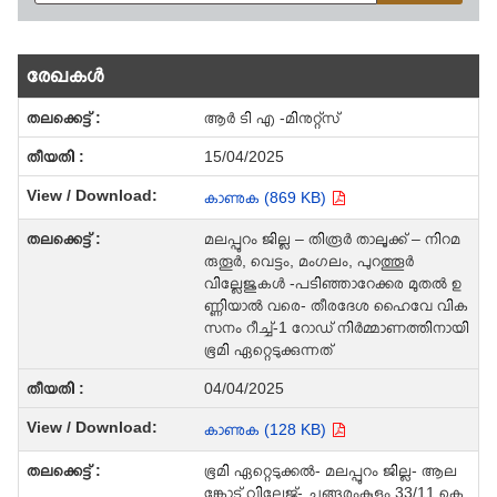
രേഖകള്‍
ആർ ടി എ -മിനുറ്റ്സ്
15/04/2025
കാണുക (869 KB)
മലപ്പുറം ജില്ല – തിരൂർ താലൂക്ക് – നിറമ
രുതൂർ, വെട്ടം, മംഗലം, പുറത്തൂർ
വില്ലേജുകൾ -പടിഞ്ഞാറേക്കര മുതൽ ഉ
ണ്ണിയാൽ വരെ- തീരദേശ ഹൈവേ വിക
സനം റീച്ച്-1 റോഡ് നിർമ്മാണത്തിനായി
ഭൂമി ഏറ്റെടുക്കുന്നത്
04/04/2025
കാണുക (128 KB)
ഭൂമി ഏറ്റെടുക്കല്‍- മലപ്പുറം ജില്ല- ആല
ങ്കോട് വില്ലേജ്- ചങ്ങരംകുളം 33/11 കെ.