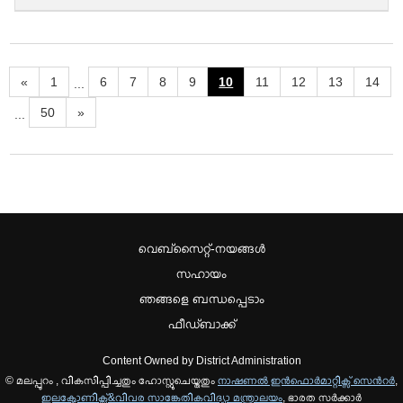
«
1
6
7
8
9
10
11
12
13
14
...
50
»
...
വെബ്സൈറ്റ്-നയങ്ങള്‍
സഹായം
ഞങ്ങളെ ബന്ധപ്പെടാം
ഫീഡ്ബാക്ക്
Content Owned by District Administration
© മലപ്പുറം , വികസിപ്പിച്ചതും ഹോസ്റ്റുചെയ്തതും
നാഷണല്‍ ഇന്‍ഫൊര്‍മാറ്റിക്സ് സെന്‍റര്‍
,
ഇലക്ട്രോണിക്സ്&വിവര സാങ്കേതികവിദ്യാ മന്ത്രാലയം
, ഭാരത സര്‍ക്കാര്‍