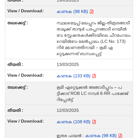
കാണുക (98 KB)
സ്ഥലമെടുപ്പ്-മലപ്പുറം ജില്ല-തിരൂരങ്ങാടി
താലൂക്ക് താനൂർ പരപ്പനങ്ങാടി റെയിൽ
വേ സ്റ്റേഷനുകൾക്കിടയിലെ ചിറമംഗലം
റെയിൽവേ മേൽപ്പാലം (LC No: 173)
നിർ മ്മാണത്തിനായി – ഭൂമി ഏ
റ്റെടുക്കുന്നത് ബന്ധപ്പെട്ട്
13/03/2025
കാണുക (133 KB)
ഭൂമി ഏറ്റെടുക്കൽ അങ്ങാടിപ്പുറം – പ
ട്ടിക്കാട് ROB LC നമ്പർ 8-RR പാക്കേജ്
റിപ്പോർട്ട്
12/03/2025
കാണുക (108 KB)
ഇതര ഫയൽ :
കാണുക (98 KB)