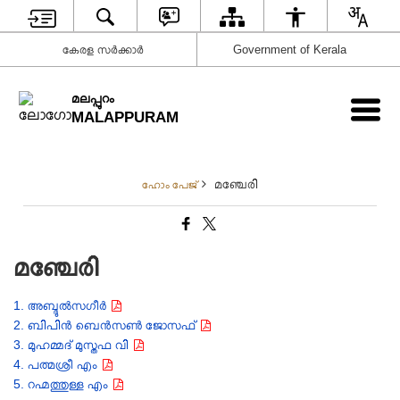
കേരള സര്‍ക്കാര്‍
Government of Kerala
മലപ്പുറം
MALAPPURAM
മഞ്ചേരി
ഹോം പേജ്
മഞ്ചേരി
1. അബ്ദുൽസഗീർ
2. ബിപിൻ ബെൻസൺ ജോസഫ്
3. മുഹമ്മദ് മുസ്തഫ വി
4. പത്മശ്രീ എം
5. റഹ്മത്തുള്ള എം