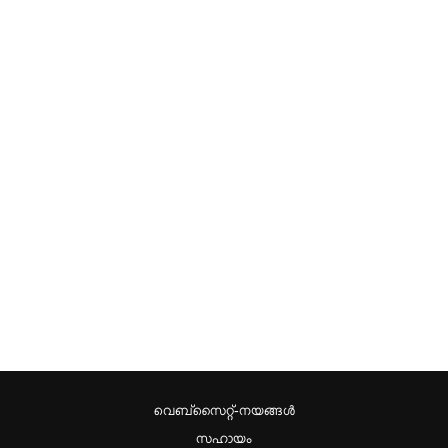
വെബ്സൈറ്റ്-നയങ്ങള്‍
സഹായം