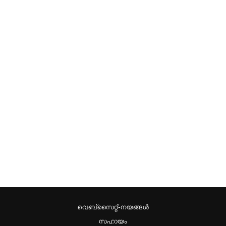
വെബ്സൈറ്റ്-നയങ്ങള്‍
സഹായം