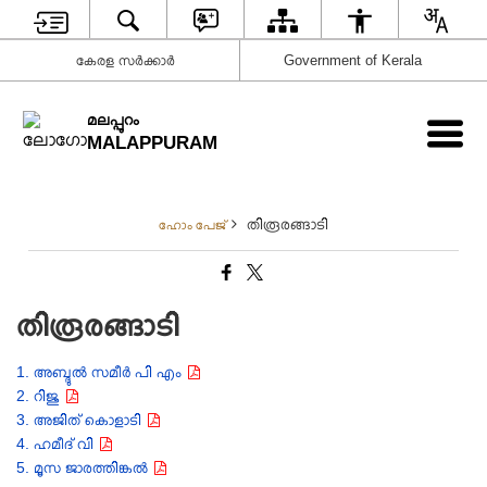
കേരള സര്‍ക്കാര്‍
Government of Kerala
മലപ്പുറം
MALAPPURAM
തിരൂരങ്ങാടി
ഹോം പേജ്
തിരൂരങ്ങാടി
1. അബ്ദുൽ സമീർ പി എം
2. റിജു
3. അജിത് കൊളാടി
4. ഹമീദ് വി
5. മൂസ ജാരത്തിങ്കൽ