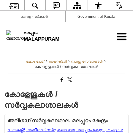
കേരള സര്‍ക്കാര്‍
Government of Kerala
മലപ്പുറം
MALAPPURAM
ഹോം പേജ്
ഡയറക്‌ടറി
പൊതു സേവനങ്ങൾ
കോളേജുകൾ / സർവ്വകലാശാലകൾ
കോളേജുകൾ /
സർവ്വകലാശാലകൾ
അലിഗഡ് സര്‍വ്വകലാശാല, മലപ്പുറം കേന്ദ്രം
ഡയരക്ട്ര്‍, അലിഗഡ് സര്‍വ്വകലാശാല, മലപ്പുറം കേന്ദ്രം, ചെറുകര