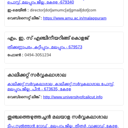
പൊസ്റ്റ്, മലപ്പുറം ജില്ല, കേരള -679340
ഇ-മെയില്‍ :
director[dot]amumc[at]gmail[dot]com
വെബ്സൈറ്റ് ലിങ്ക് :
https://www.amu.ac.in/malappuram
എം. ഇ. സ് എഞ്ചിനീയറിങ്ങ് കൊളജ്
ത്രിക്കണ്ണാപുരം, കുറ്റിപ്പുറം, മലപ്പുറം - 679573
ഫോണ്‍ :
0494-3051234
കാലിക്കറ്റ് സര്‍വ്വകലാശാല
കാലിക്കറ്റ് സര്‍വ്വകലാശാല, കാലിക്കറ്റ് സര്‍വ്വകലാശാല പോസ്റ്റ്,
മലപ്പുറം ജില്ല, പിന്‍ - 673635, കേരള
വെബ്സൈറ്റ് ലിങ്ക് :
http://www.universityofcalicut.info
തുഞ്ചത്തെഴുത്തച്ചന്‍ മലയാള സര്‍വ്വകലാശാല
ടിപ്പു സുല്‍ത്താന്‍ റോഡ് , മലപ്പുറം ജില്ല, തിരൂര്‍, വാക്കാഡ്, കേരള,