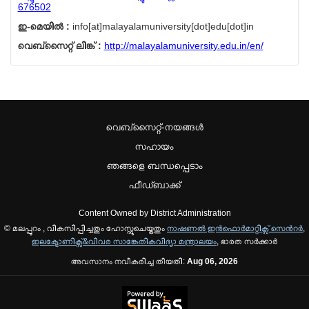
676502
ഇ-മെയില്‍ :
info[at]malayalamuniversity[dot]edu[dot]in
വെബ്സൈറ്റ് ലിങ്ക് :
http://malayalamuniversity.edu.in/en/
വെബ്സൈറ്റ്-നയങ്ങള്‍
സഹായം
ഞങ്ങളെ ബന്ധപ്പെടാം
ഫീഡ്ബാക്ക്
Content Owned by District Administration
© മലപ്പുറം , വികസിപ്പിച്ചതും ഹോസ്റ്റുചെയ്തതും
നാഷണല്‍ ഇന്‍ഫൊര്‍മാറ്റിക്സ് സെന്‍റര്‍
,
ഇലക്ട്രോണിക്സ്&വിവര സാങ്കേതികവിദ്യാ മന്ത്രാലയം
, ഭാരത സര്‍ക്കാര്‍
അവസാനം നവീകരിച്ച തീയതി:
Aug 06, 2026