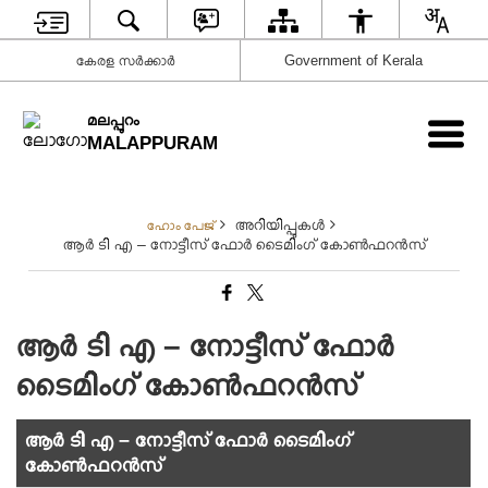
കേരള സര്‍ക്കാര്‍
Government of Kerala
മലപ്പുറം
MALAPPURAM
അറിയിപ്പുകള്‍
ഹോം പേജ്
ആർ ടി എ – നോട്ടീസ് ഫോർ ടൈമിംഗ് കോൺഫറൻസ്
ആർ ടി എ – നോട്ടീസ് ഫോർ
ടൈമിംഗ് കോൺഫറൻസ്
ആർ ടി എ – നോട്ടീസ് ഫോർ ടൈമിംഗ്
കോൺഫറൻസ്