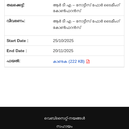
ആർ ടി എ – നോട്ടീസ് ഫോർ ടൈമിംഗ്
കോൺഫറൻസ്
ആർ ടി എ – നോട്ടീസ് ഫോർ ടൈമിംഗ്
കോൺഫറൻസ്
25/10/2025
20/11/2025
കാണുക (222 KB)
വെബ്സൈറ്റ്-നയങ്ങള്‍
സഹായം