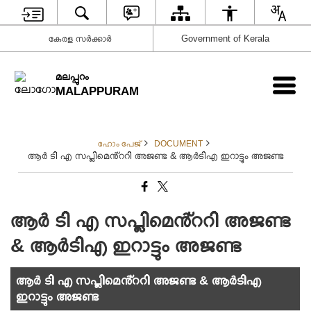
കേരള സര്‍ക്കാര്‍
Government of Kerala
മലപ്പുറം
MALAPPURAM
ഹോം പേജ്
DOCUMENT
ആർ ടി എ സപ്ലിമെൻ്ററി അജണ്ട & ആർടിഎ ഇറാട്ടും അജണ്ട
ആർ ടി എ സപ്ലിമെൻ്ററി അജണ്ട
& ആർടിഎ ഇറാട്ടും അജണ്ട
ആർ ടി എ സപ്ലിമെൻ്ററി അജണ്ട & ആർടിഎ
ഇറാട്ടും അജണ്ട