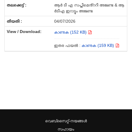
ആർ ടി എ സപ്ലിമെൻ്ററി അജണ്ട & ആ
ർടിഎ ഇറാട്ടും അജണ്ട
04/07/2026
കാണുക (152 KB)
ഇതര ഫയൽ :
കാണുക (159 KB)
വെബ്സൈറ്റ്-നയങ്ങള്‍
സഹായം