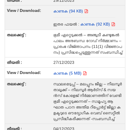
29/12/2023
കാണുക (94 KB)
ഇതര ഫയൽ :
കാണുക (92 KB)
ഭൂമി ഏറ്റെടുക്കല്‍ – അഞ്ചുടി കുണ്ടുങ്കല്‍
പാലം അനുബന്ധ റോഡ് നിര്‍മ്മാണം –
പ്രാരംഭ വിജ്‍ഞാപനം (11(1) വിജ്ഞാപ
നം) പ്രസിദ്ധപ്പെടുത്തുന്നത് സംബന്ധിച്ച്
27/12/2023
കാണുക (5 MB)
സ്ഥലമെടുപ്പ് – മലപ്പുറം ജില്ല – നിലമ്പൂര്‍
താലൂക്ക് – നിലമ്പൂര്‍ ആര്‍ട്സ് & സയ
ന്‍സ് കോളേജ് നിര്‍മ്മാണത്തിന് വേണ്ടി
ഭൂമി ഏറ്റെടുക്കുന്നത് – സാമൂഹ്യ ആ
ഘാത പഠന അന്തിമ റിപ്പോര്‍ട്ട് ജില്ലാ ക
ളക്ടറുടെ ഔദ്യോഗിക വെബ് സൈറ്റില്‍
പ്രസിദ്ധീകരിക്കുന്നത് -സംബന്ധിച്ച്
04/12/2023