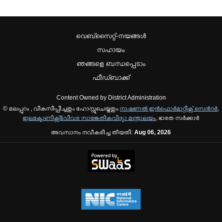
വെബ്സൈറ്റ്-നയങ്ങള്‍
സഹായം
ഞങ്ങളെ ബന്ധപ്പെടാം
ഫീഡ്ബാക്ക്
Content Owned by District Administration
© മലപ്പുറം , വികസിപ്പിച്ചതും ഹോസ്റ്റുചെയ്തതും
നാഷണല്‍ ഇന്‍ഫൊര്‍മാറ്റിക്സ് സെന്‍റര്‍
,
ഇലക്ട്രോണിക്സ്&വിവര സാങ്കേതികവിദ്യാ മന്ത്രാലയം
, ഭാരത സര്‍ക്കാര്‍
അവസാനം നവീകരിച്ച തീയതി:
Aug 06, 2026