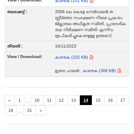
കാണുക (101 KB)
2008 ലെ കേരള നെല്‍വയല്‍ ത
ണ്ണീര്‍ത്തട സംരക്ഷണ നിയമ പ്രകാരം
ജില്ലാതല അധികൃത സമിതി, പ്രാദേശിക
തല നിരീക്ഷണ സമിതി എന്നിവ
രൂപീകരിച്ചുകൊണ്ടുള്ള ഉത്തരവ്.
16/11/2023
കാണുക (102 KB)
ഇതര ഫയൽ :
കാണുക (308 KB)
«
1
10
11
12
13
14
15
16
17
...
18
31
»
...