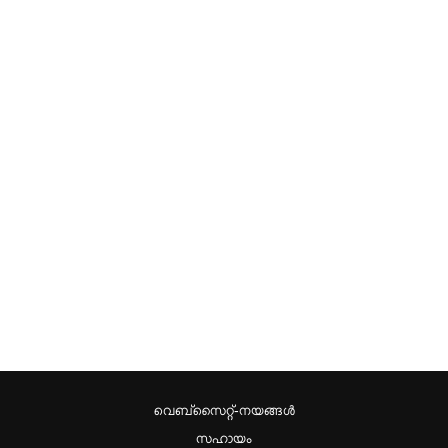
വെബ്സൈറ്റ്-നയങ്ങള്‍
സഹായം