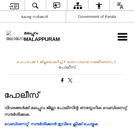
കേരള സര്‍ക്കാര്‍
Government of Kerala
മലപ്പുറം
MALAPPURAM
ഹോം പേജ്
ജില്ലയെ കുറിച്ച്
ഭരണപരമായ സജ്ജീകരണം
പോലീസ്
പോലീസ്
വിവരങ്ങൾക്ക് മലപ്പുറം ജില്ലാ പോലീസിന്റ ഔദ്യോഗിക വെബ്സൈറ്റ്
സന്ദര്‍ശിക്കുക.
വെബ്സൈറ്റ്
സന്ദർശിക്കാൻ ഇവിടെ ക്ലിക്ക് ചെയ്യുക