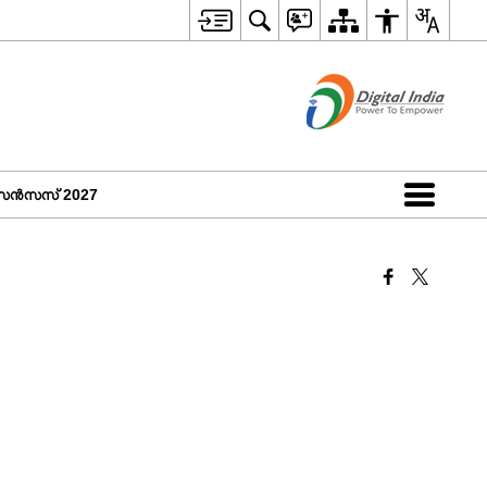
െൻസസ് 2027